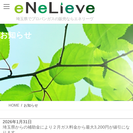
コ
ナ
ン
ビ
テ
ゲ
ン
ー
埼玉県でプロパンガスの販売ならエネリーヴ
ツ
シ
へ
ョ
お知らせ
ス
ン
キ
に
ッ
移
プ
動
HOME
お知らせ
2026年1月31日
埼玉県からの補助金により２月ガス料金から最大3,200円が値引にな
ります。