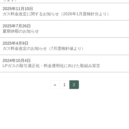
2025年11月10日
ガス料金改定に関するお知らせ（2026年1月度検針分より）
2025年7月26日
夏期休暇のお知らせ
2025年4月9日
ガス料金改定のお知らせ（7月度検針値より）
2024年10月4日
LPガスの取引適正化・料金透明化に向けた取組み宣言
投
固
固
«
1
2
定
定
稿
ペ
ペ
の
ー
ー
ジ
ジ
ペ
ー
ジ